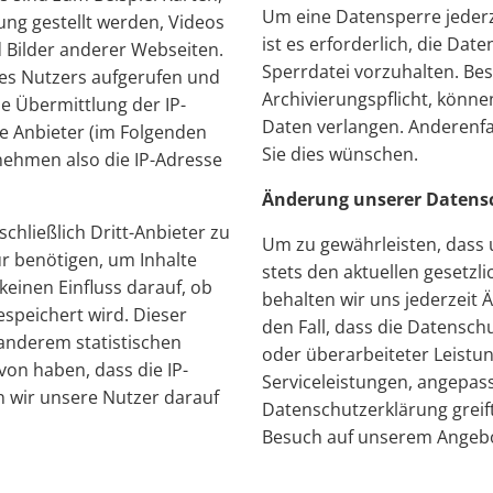
Um eine Datensperre jederz
ng gestellt werden, Videos
ist es erforderlich, die Dat
 Bilder anderer Webseiten.
Sperrdatei vorzuhalten. Bes
es Nutzers aufgerufen und
Archivierungspflicht, könne
ie Übermittlung der IP-
Daten verlangen. Anderenfal
e Anbieter (im Folgenden
Sie dies wünschen.
 nehmen also die IP-Adresse
Änderung unserer Datens
chließlich Dritt-Anbieter zu
Um zu gewährleisten, dass
ur benötigen, um Inhalte
stets den aktuellen gesetzl
keinen Einfluss darauf, ob
behalten wir uns jederzeit 
espeichert wird. Dieser
den Fall, dass die Datensc
 anderem statistischen
oder überarbeiteter Leistu
von haben, dass die IP-
Serviceleistungen, angepas
n wir unsere Nutzer darauf
Datenschutzerklärung greif
Besuch auf unserem Angeb