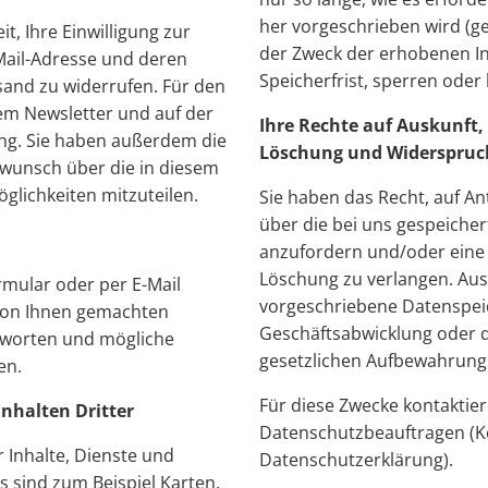
her vorgeschrieben wird (ges
it, Ihre Einwilligung zur
der Zweck der erhobenen I
Mail-Adresse und deren
Speicherfrist, sperren oder
and zu widerrufen. Für den
dem Newsletter und auf der
Ihre Rechte auf Auskunft, 
ung. Sie haben außerdem die
Löschung und Widerspruc
swunsch über die in diesem
lichkeiten mitzuteilen.
Sie haben das Recht, auf An
über die bei uns gespeich
anzufordern und/oder eine 
Löschung zu verlangen. Aus
mular oder per E-Mail
vorgeschriebene Datenspei
 von Ihnen gemachten
Geschäftsabwicklung oder d
tworten und mögliche
gesetzlichen Aufbewahrungs
en.
Für diese Zwecke kontaktier
nhalten Dritter
Datenschutzbeauftragen (K
 Inhalte, Dienste und
Datenschutzerklärung).
s sind zum Beispiel Karten,