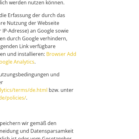
lich werden nutzen können.
die Erfassung der durch das
hre Nutzung der Webseite
r IP-Adresse) an Google sowie
ten durch Google verhindern,
lgenden Link verfügbare
en und installieren:
Browser Add
oogle Analytics
.
Nutzungsbedingungen und
er
ytics/terms/de.html
bzw. unter
de/policies/
.
peichern wir gemäß den
meidung und Datensparsamkeit
erlich ist oder vom Gesetzgeber