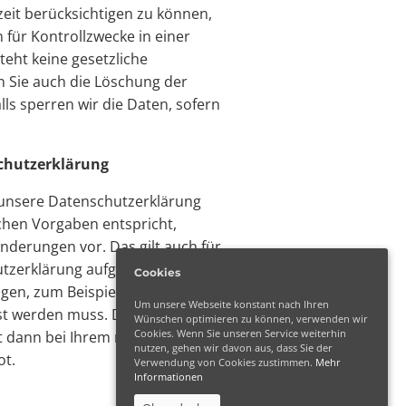
eit berücksichtigen zu können,
en für Kontrollzwecke in einer
teht keine gesetzliche
n Sie auch die Löschung der
ls sperren wir die Daten, sofern
chutzerklärung
 unsere Datenschutzerklärung
ichen Vorgaben entspricht,
Änderungen vor. Das gilt auch für
hutzerklärung aufgrund neuer
Cookies
ngen, zum Beispiel neuer
Um unsere Webseite konstant nach Ihren
st werden muss. Die neue
Wünschen optimieren zu können, verwenden wir
Cookies. Wenn Sie unseren Service weiterhin
t dann bei Ihrem nächsten
nutzen, gehen wir davon aus, dass Sie der
ot.
Verwendung von Cookies zustimmen.
Mehr
Informationen