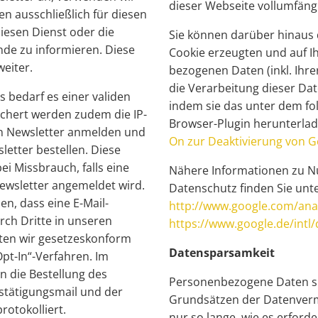
dieser Webseite vollumfäng
n ausschließlich für diesen
iesen Dienst oder die
Sie können darüber hinaus 
de zu informieren. Diese
Cookie erzeugten und auf I
weiter.
bezogenen Daten (inkl. Ihre
die Verarbeitung dieser Da
 bedarf es einer validen
indem sie das unter dem fo
ichert werden zudem die IP-
Browser-Plugin herunterlad
den Newsletter anmelden und
On zur Deaktivierung von G
etter bestellen. Diese
i Missbrauch, falls eine
Nähere Informationen zu 
ewsletter angemeldet wird.
Datenschutz finden Sie unt
n, dass eine E-Mail-
http://www.google.com/anal
rch Dritte in unseren
https://www.google.de/intl/
iten wir gesetzeskonform
Datensparsamkeit
t-In“-Verfahren. Im
 die Bestellung des
Personenbezogene Daten s
stätigungsmail und der
Grundsätzen der Datenver
rotokolliert.
nur so lange, wie es erford