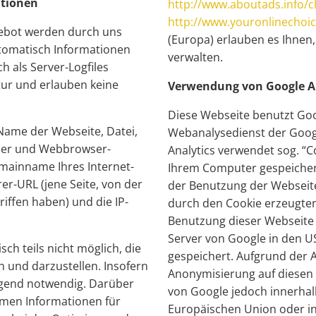
ationen
http://www.aboutads.info/c
http://www.youronlinechoi
gebot werden durch uns
(Europa) erlauben es Ihnen
tomatisch Informationen
verwalten.
h als Server-Logfiles
tur und erlauben keine
Verwendung von Google A
Diese Webseite benutzt Goo
Name der Webseite, Datei,
Webanalysedienst der Googl
er und Webbrowser-
Analytics verwendet sog. “Co
mainname Ihres Internet-
Ihrem Computer gespeicher
er-URL (jene Seite, von der
der Benutzung der Webseite
iffen haben) und die IP-
durch den Cookie erzeugten
Benutzung dieser Webseite 
Server von Google in den U
ch teils nicht möglich, die
gespeichert. Aufgrund der A
n und darzustellen. Insofern
Anonymisierung auf diesen 
ngend notwendig. Darüber
von Google jedoch innerhal
men Informationen für
Europäischen Union oder i