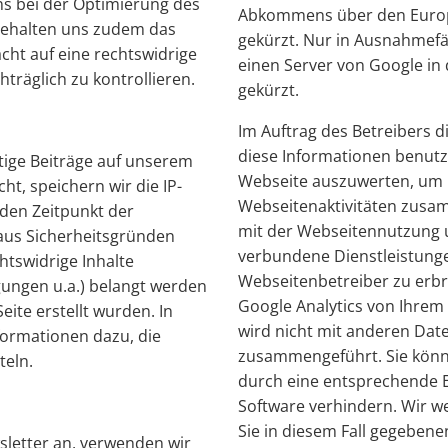
uns bei der Optimierung des
Abkommens über den Europ
behalten uns zudem das
gekürzt. Nur in Ausnahmefäl
acht auf eine rechtswidrige
einen Server von Google in
räglich zu kontrollieren.
gekürzt.
Im Auftrag des Betreibers 
diese Informationen benutz
ge Beiträge auf unserem
Webseite auszuwerten, um 
ht, speichern wir die IP-
Webseitenaktivitäten zusa
den Zeitpunkt der
mit der Webseitennutzung 
aus Sicherheitsgründen
verbundene Dienstleistun
htswidrige Inhalte
Webseitenbetreiber zu erb
ungen u.a.) belangt werden
Google Analytics von Ihrem
eite erstellt wurden. In
wird nicht mit anderen Dat
formationen dazu, die
zusammengeführt. Sie könn
teln.
durch eine entsprechende E
Software verhindern. Wir we
Sie in diesem Fall gegebene
sletter an, verwenden wir