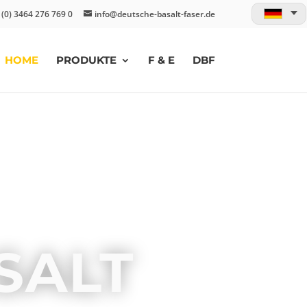
 (0) 3464 276 769 0
info@deutsche-basalt-faser.de
HOME
PRODUKTE
F & E
DBF
SALT